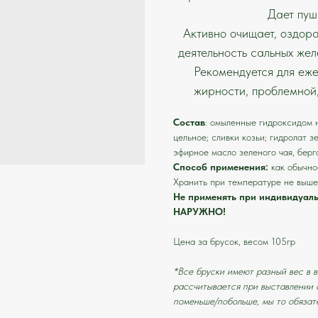
Дает пуш
Активно очищает, оздора
деятельность сальных жел
Рекомендуется для еже
жирности, проблемной,
Состав
: омыленные гидроксидом н
цельное; сливки козьи; гидролат з
эфирное масло зеленого чая, берг
Способ применения:
как обычно
Хранить при температуре не выше
Не применять при индивидуал
НАРУЖНО!
Цена за брусок, весом 105гр
*Все бруски имеют разный вес в в
рассчитывается при выставлении 
поменьше/побольше, мы то обязате