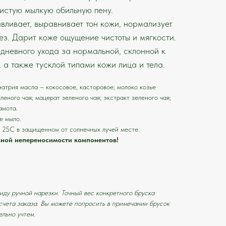
истую мылкую обильную пену.
вливает, выравнивает тон кожи, нормализует
ез. Дарит коже ощущение чистоты и мягкости.
дневного ухода за нормальной, склонной к
 а также тусклой типами кожи лица и тела.
атрия масла – кокосовое, касторовое; молоко козье
еленого чая; мацерат зеленого чая; экстракт зеленого чая;
амота.
е мыло.
 25С в защищенном от солнечных лучей месте.
ьной непереносимости компонентов!
иду ручной нарезки. Точный вес конкретного бруска
счета заказа. Вы можете попросить в примечании брусок
льно учтем.