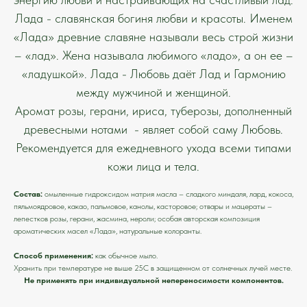
Лада - славянская богиня любви и красоты. Именем
«Лада» древние славяне называли весь строй жизни
– «лад». Жена называла любимого «ладо», а он ее –
«ладушкой». Лада - Любовь даёт Лад и Гармонию
между мужчиной и женщиной.
Аромат розы, герани, ириса, туберозы, дополненный
древесными нотами - являет собой саму Любовь.
Рекомендуется для ежедневного ухода всеми типами
кожи лица и тела.
Состав:
омыленные гидроксидом натрия масла – сладкого миндаля, лард, кокоса,
пяльмоядровое, какао, пальмовое, канолы, касторовое; отвары и мацераты –
лепестков розы, герани, жасмина, нероли; особая авторская композиция
ароматических масел «Лада», натуральные колоранты.
Способ применения:
как обычное мыло.
Хранить при температуре не выше 25С в защищенном от солнечных лучей месте.
Не применять при индивидуальной непереносимости компонентов.