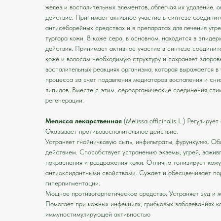
желез и воспалительных элементов, облегчая их удаление, 
действие. Принимает активное участие в синтезе соединит
антисеборейных средствах и в препаратах для лечения угре
тургора кожи. В коже сера, в основном, находится в эпидер
действия. Принимает активное участие в синтезе соедините
коже и волосам необходимую структуру и сохраняет здоровы
воспалительных реакциях организма, которая выражается в 
процесса за счет подавления медиаторов воспаления и сн
липидов. Вместе с этим, сероорганические соединения ст
регенерации.
Мелисса лекарственная
(Melissa officinalis L.) Регулируе
Оказывает противовоспалительное действие.
Устраняет гнойничковую сыпь, инфильтраты, фурункулез. О
действием. Способствует устранению экземы, угрей, зажив
покраснения и раздражения кожи. Отлично тонизирует кожу,
антиоксидантными свойствами. Сужает и обесцвечивает по
гиперпигментации.
Мощное противогерпетическое средство. Устраняет зуд и ж
Помогает при кожных инфекциях, грибковых заболеваниях к
иммуностимулирующей активностью