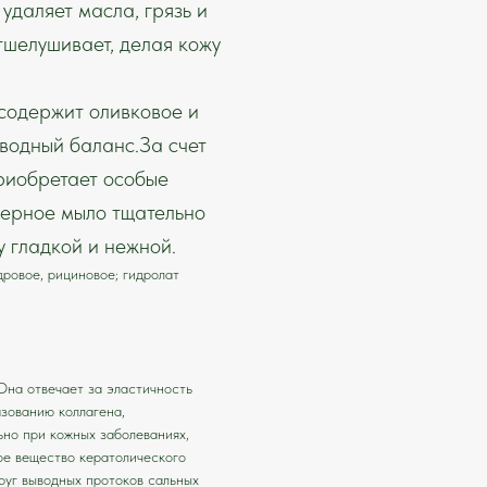
удаляет масла, грязь и
тшелушивает, делая кожу
содержит оливковое и
водный баланс.За счет
риобретает особые
ерное мыло тщательно
у гладкой и нежной.
ровое, рициновое; гидролат
Она отвечает за эластичность
азованию коллагена,
ьно при кожных заболеваниях,
ое вещество кератолического
руг выводных протоков сальных