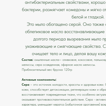
антибактериальным свойствами, хорошо 
бактерии, размягчает комедоны и мягко о
белой и гладкой.
Это мыло обогащено серой. Оно также 
облепиховое масло восстанавливающие 
долгого периода вызревания мыло п
ухаживающие и смягчающие свойства. С
очищает тело и лицо, делая вашу кож
Состав:
омыленные масла— оливковое, кокосовое, пальмояд
мелиссы; сера осажденная, эфирное масло мелиссы.
Приблизительный вес бруска: 120гр
Активные компоненты:
Сера
– это источник молодости, красоты и здоровья кожи. 
кожи, способствует детоксикации, регенерации кожи и обр
восстанавливает поврежденные ткани, что особенно актуал
оказывает противовоспалительное действие. Сера - активн
характера, уменьшает кератоз (избыточное ороговение) вок