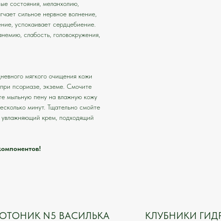
ые состояния, меланхолию,
гчает сильное нервное волнение,
ение, успокаивает сердцебиение.
анемию, слабость, головокружения,
невного мягкого очищения кожи
 при псориазе, экземе. Смочите
ите мыльную пену на влажную кожу
несколько минут. Тщательно смойте
й увлажняющий крем, подходящий
компонентов!
ОТОНИК N5 ВАСИЛЬКА
КЛУБНИКИ ГИД