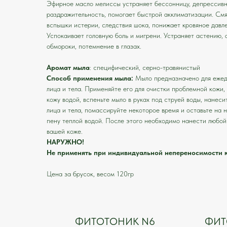
Эфирное масло мелиссы устраняет бессонницу, депрессивн
раздражительность, помогает быстрой акклиматизации. Смя
вспышки истерии, следствия шока, понижает кровяное давл
Успокаивает головную боль и мигрени. Устраняет астению, 
обмороки, потемнение в глазах.
Аромат мыла
: специфический, серно-травянистый
Способ применения мыла:
Мыло предназначено для ежед
лица и тела. Применяйте его для очистки проблемной кожи,
кожу водой, вспеньте мыло в руках под струей воды, нанес
лица и тела, помассируйте некоторое время и оставьте на 
пену теплой водой. После этого необходимо нанести любо
вашей коже.
НАРУЖНО!
Не применять при индивидуальной непереносимости 
Цена за брусок, весом 120гр
ФИТОТОНИК N6
ФИТ