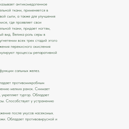
оказывает антикомедогенное
ельной ткани, применяется в
вой сыпи, а также для улучшения
мисе, где проявляет свои
льной ткани, придает ногтям,
й вид. Велика роль серы в
угнетении всех трех стадий этого
ижения перекисного окисления
имулируют процессы репаративной
т функции сальных желез.
бладает противомикробным
лению мелких ранок. Снимает
 укрепляет тургор. Обладает
ры. Способствует у устранению
жение после укусов насекомых.
ожи. Обладает противовирусной и