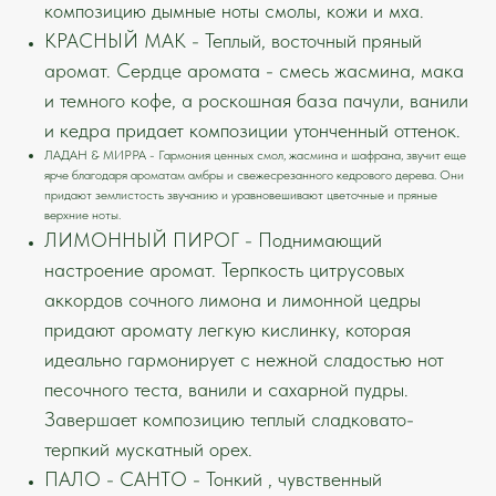
композицию дымные ноты смолы, кожи и мха.
КРАСНЫЙ МАК - Теплый, восточный пряный
аромат. Сердце аромата - смесь жасмина, мака
и темного кофе, а роскошная база пачули, ванили
и кедра придает композиции утонченный оттенок.
ЛАДАН & МИРРА - Гармония ценных смол, жасмина и шафрана, звучит еще
ярче благодаря ароматам амбры и свежесрезанного кедрового дерева. Они
придают землистость звучанию и уравновешивают цветочные и пряные
верхние ноты.
ЛИМОННЫЙ ПИРОГ -
Поднимающий
настроение аромат. Терпкость цитрусовых
аккордов сочного лимона и лимонной цедры
придают аромату легкую кислинку, которая
идеально гармонирует с нежной сладостью нот
песочного теста, ванили и сахарной пудры.
Завершает композицию теплый сладковато-
терпкий мускатный орех.
ПАЛО - САНТО - Тонкий , чувственный