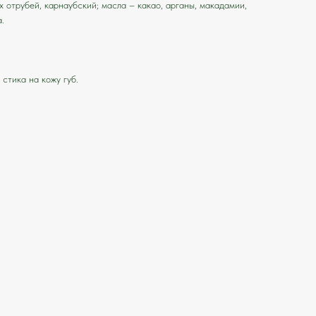
х отрубей, карнаубский; масла – какао, арганы, макадамии,
.
стика на кожу губ.