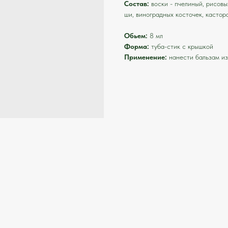
Состав:
воски - пчелиный, рисовы
ши, виноградных косточек, кастора
Обьем:
8 мл
Форма:
туба-стик с крышкой
Применение:
нанести бальзам из 