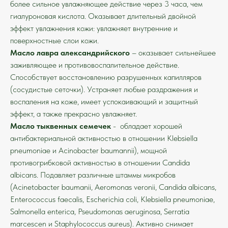
более сильное увлажняющее действие через 3 часа, чем
гиалуроновая кислота. Оказывает длительный двойной
эффект увлажнения кожи: увлажняет внутренние и
поверхностные слои кожи.
Масло лавра александрийского
– оказывает сильнейшее
заживляющее и противовоспалительное действие.
Способствует восстановлению разрушенных капилляров
(сосудистые сеточки). Устраняет любые раздражения и
воспаления на коже, имеет успокаивающий и защитный
эффект, а также прекрасно увлажняет.
Масло тыквенных семечек
- обладает хорошей
антибактериальной активностью в отношении Klebsiella
pneumoniae и Acinobacter baumannii), мощной
противогрибковой активностью в отношении Candida
albicans. Подавляет различные штаммы микробов
(Acinetobacter baumanii, Aeromonas veronii, Candida albicans,
Enterococcus faecalis, Escherichia coli, Klebsiella pneumoniae,
Salmonella enterica, Pseudomonas aeruginosa, Serratia
marcescen и Staphylococcus aureus). Активно снимает