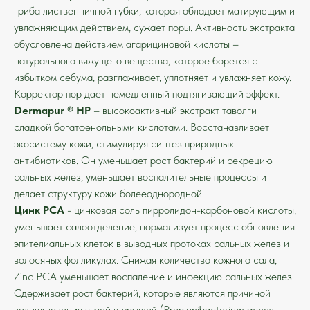
гриба лиственничной губки, которая обладает матирующим и
увлажняющим действием, сужает поры. Активность экстракта
обусловлена действием агарициновой кислоты –
натурального вяжущего вещества, которое борется с
избытком себума, разглаживает, уплотняет и увлажняет кожу.
Корректор пор дает немедленный подтягивающий эффект.
Dermapur ® HP
– высокоактивный экстракт таволги
сладкой богатфенольными кислотами. Восстанавливает
экосистему кожи, стимулируя синтез природных
антибиотиков. Он уменьшает рост бактерий и секрецию
сальных желез, уменьшает воспалительные процессы и
делает структуру кожи болееоднородной.
Цинк PCA
- цинковая соль пирролидон-карбоновой кислоты,
уменьшает салоотделение, нормализует процесс обновления
эпителиальных клеток в выводных протоках сальных желез и
волосяных фолликулах. Снижая количество кожного сала,
Zinc PCA уменьшает воспаление и инфекцию сальных желез.
Сдерживает рост бактерий, которые являются причиной
возникновения угрей и прыщей (Propionibacterium acnes,