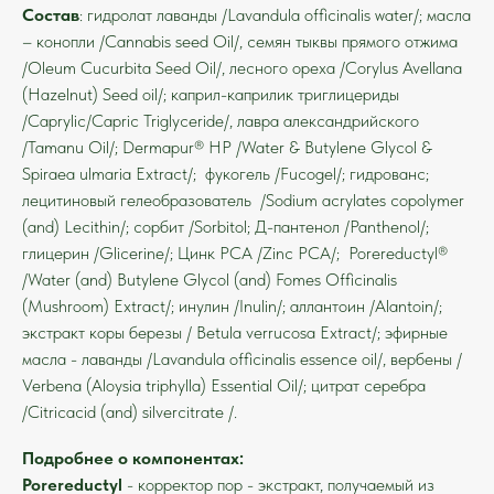
Состав
: гидролат лаванды /Lavandula officinalis water/; масла
– конопли /Cannabis seed Oil/, семян тыквы прямого отжима
/Oleum Cucurbita Seed Oil/, лесного ореха /Corylus Avellana
(Hazelnut) Seed oil/; каприл-каприлик триглицериды
/Caprylic/Capric Triglyceride/, лавра александрийского
/Tamanu Oil/; Dermapur® HP /Water & Butylene Glycol &
Spiraea ulmaria Extract/; фукогель /Fucogel/; гидрованс;
лецитиновый гелеобразователь /Sodium acrylates copolymer
(and) Lecithin/; сорбит /Sorbitol; Д-пантенол /Panthenol/;
глицерин /Glicerine/; Цинк PCA /Zinc РСА/; Porereductyl®
/Water (and) Butylene Glycol (and) Fomes Officinalis
(Mushroom) Extract/; инулин /Inulin/; аллантоин /Alantoin/;
экстракт коры березы / Betula verrucosa Extract/; эфирные
масла - лаванды /Lavandula officinalis essence oil/, вербены /
Verbena (Aloysia triphylla) Essential Oil/; цитрат серебра
/Citricacid (and) silvercitrate /.
Подробнее о компонентах:
Porereductyl
- корректор пор - экстракт, получаемый из