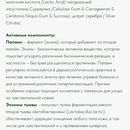
молочная кислота /Lactic Acid/; натуральный
загуститель Сукраклиа /Cellulose Gum & Carrageenan &
Ceratonia Siliqua Gum & Sucrose/; цитрат серебра / Silver
Citrate/.
Активные компоненты:
Папаин
– фермент (энзим), который добывают из плодов
папайи. Энзим - биологически активное вещество, которое
помогает ускорять различные биохимические реакции, в
частности – быстрее расщепляться протеинам. Папаин
регулярно используется в дерматологической практике в
качестве активного агента при лечении угревой болезни и
для устранения различных гиперпигментаций. Причем
особенно хорошо подходит косметика с папаином для ухода
за чувствительной кожей.
Энзимы тыквы
- получают путем ферментации мякоти
плодов тыквы лактобактериями (Lactobacillus lactic),
обеспечивают щадящее очищение любого типа кожи, в том
числе для чувствительной и с проявлением купероза.