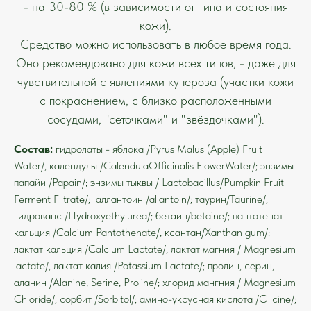
- на 30-80 % (в зависимости от типа и состояния
кожи).
Средство можно использовать в любое время года.
Оно рекомендовано для кожи всех типов, - даже для
чувствительной с явлениями купероза (участки кожи
с покраснением, с близко расположенными
сосудами, "сеточками" и "звёздочками").
Состав:
гидролаты - яблока /Pyrus Malus (Apple) Fruit
Water/, календулы /CalendulaOfficinalis FlowerWater/; энзимы
папайи /Papain/; энзимы тыквы / Lactobacillus/Pumpkin Fruit
Ferment Filtrate/; аллантоин /allantoin/; таурин/Taurine/;
гидрованс /Hydroxyethylurea/; бетаин/betaine/; пантотенат
кальция /Calcium Pantothenate/, ксантан/Xanthan gum/;
лактат кальция /Calcium Lactate/, лактат магния / Magnesium
lactate/, лактат калия /Potassium Lactate/; пролин, серин,
аланин /Alanine, Serine, Proline/; хлорид мангния / Magnesium
Chloride/; сорбит /Sorbitol/; амино-уксусная кислота /Glicine/;