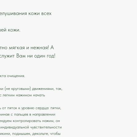
елушивания кожи всех
шей кожи.
тно мягкая и нежная! А
служит Вам ни один год!
кта очищения.
и (не круговыми) движениями, так,
 с легким нажимом начать
 от пяток к уровню сердца: пятки,
ачиная с пальцев в направлении
мендуем контролировать нажим, он
 индивидуальной чувствительности
икини, подмышек, декольте, чтобы