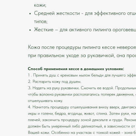
кожи;
Средней жесткости - для эффективного отш
типов;
Жесткие – для активного пилинга ороговев
Кожа после процедуры пилинга кессе невероя
при правильном уходе за рукавичкой, она про
Способ применения кессе в домашних условиях:
1 . Принять душ с кремовым мылом бельди для лучшего эффе
2. Распарить кожу под душем.
3. Надеть на руку рукавички. Смочить ее водой. Продольным
чтобы волокна рукавички располагались поперек движения,
отшелушивать кожу.
4. Начитать процедуру отшелушивания внизу вверх, двигаясь
икры и голени, бедра, ягодицы, живот, спина. Затем руки, н
плечей, закончить процедуру зоной декольте и груди. Реко
должен быть умеренный либо деликатный, в зависимости от
Вашей кожи. Особенно на участках с тонкой кожей - зона б