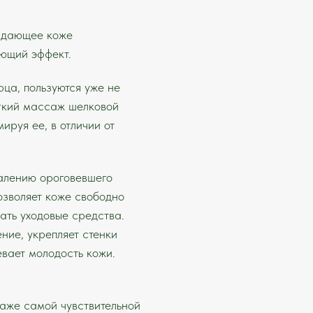
.
, дающее коже
ющий эффект.
рца, пользуются уже не
егкий массаж шелковой
ируя ее, в отличии от
алению ороговевшего
позволяет коже свободно
ть уходовые средства.
ие, укрепляет стенки
евает молодость кожи.
даже самой чувствительной